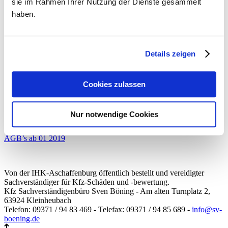
sie im Rahmen Ihrer Nutzung der Dienste gesammelt
haben.
Widerrufsformular Gutachtenauftrag
Unfallaufnahmeformular
Aufrag mit Datenschutz
Details zeigen
Werkvertrag mit Honorarvereinbarung
Cookies zulassen
Auftragserteilung für eine Classic Data Kurzbewertung
Auftragserteilung Classic Data Fahrzeugbewertung
Nur notwendige Cookies
Widerrufsbelehrung
AGB’s ab 01 2019
Von der IHK-Aschaffenburg öffentlich bestellt und vereidigter
Sachverständiger für Kfz-Schäden und -bewertung.
Kfz Sachverständigenbüro Sven Böning - Am alten Turnplatz 2,
63924 Kleinheubach
Telefon: 09371 / 94 83 469 - Telefax: 09371 / 94 85 689 -
info@sv-
boening.de