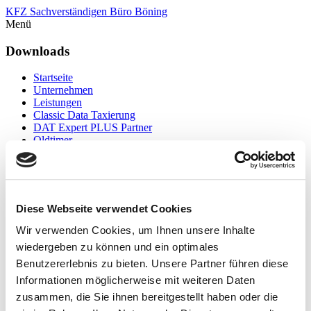
KFZ Sachverständigen Büro Böning
Menü
Downloads
Startseite
Unternehmen
Leistungen
Classic Data Taxierung
DAT Expert PLUS Partner
Oldtimer
Downloads
Links
Kontakt
Impressum
Diese Webseite verwendet Cookies
Datenschutz
AGB
Wir verwenden Cookies, um Ihnen unsere Inhalte
wiedergeben zu können und ein optimales
Hier können Sie Informationen und Formulare als PDF downloaden
und ansehen.
Benutzererlebnis zu bieten. Unsere Partner führen diese
Informationen möglicherweise mit weiteren Daten
Auftrag, Honorarvereinbarung, Widerrufsbelehrung
zusammen, die Sie ihnen bereitgestellt haben oder die
(Dokument bitte auf Ihrem PC speichern, dann können Sie das
Formular ausfüllen.)